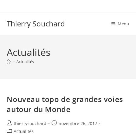
Skip
to
content
Thierry Souchard
Menu
Actualités
>
Actualités
Nouveau topo de grandes voies
autour du Monde
Auteur/autrice
Publication
thierrysouchard
novembre 26, 2017
de
publiée :
Post
Actualités
la