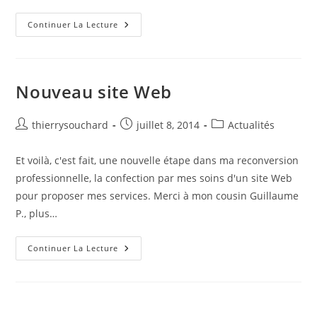
Le
Continuer La Lecture
Chantier,
Une
Nouvelle
Voie
D’ampleur
Au
Nouveau site Web
Capu
D’Ortu
Auteur/autrice
Publication
Post
thierrysouchard
juillet 8, 2014
Actualités
de
publiée :
category:
la
Et voilà, c'est fait, une nouvelle étape dans ma reconversion
publication :
professionnelle, la confection par mes soins d'un site Web
pour proposer mes services. Merci à mon cousin Guillaume
P., plus…
Nouveau
Continuer La Lecture
Site
Web