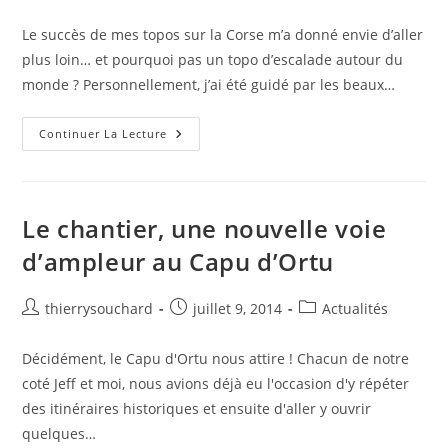
category:
publication :
Le succès de mes topos sur la Corse m’a donné envie d’aller
plus loin… et pourquoi pas un topo d’escalade autour du
monde ? Personnellement, j’ai été guidé par les beaux…
Nouveau
Continuer La Lecture
Topo
De
Grandes
Voies
Autour
Du
Le chantier, une nouvelle voie
Monde
d’ampleur au Capu d’Ortu
Auteur/autrice
Publication
Post
thierrysouchard
juillet 9, 2014
Actualités
de
publiée :
category:
la
Décidément, le Capu d'Ortu nous attire ! Chacun de notre
publication :
coté Jeff et moi, nous avions déjà eu l'occasion d'y répéter
des itinéraires historiques et ensuite d'aller y ouvrir
quelques…