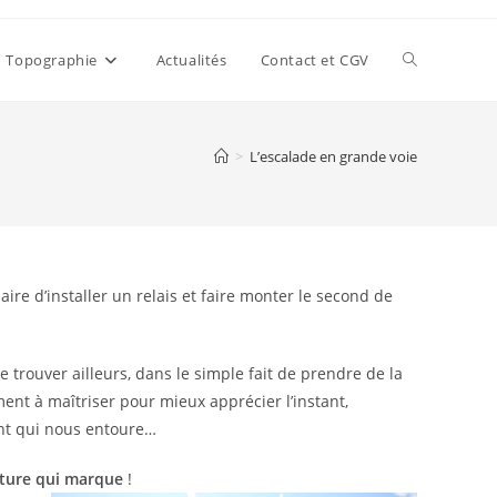
Toggle
Topographie
Actualités
Contact et CGV
website
>
L’escalade en grande voie
search
ire d’installer un relais et faire monter le second de
e trouver ailleurs, dans le simple fait de prendre de la
ment à maîtriser pour mieux apprécier l’instant,
ent qui nous entoure…
nture qui marque
!